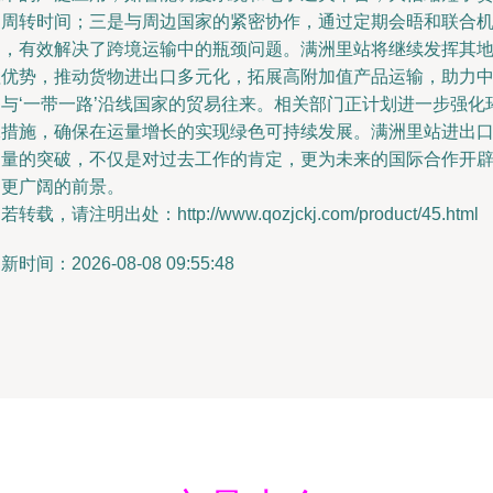
物周转时间；三是与周边国家的紧密协作，通过定期会晤和联合
制，有效解决了跨境运输中的瓶颈问题。满洲里站将继续发挥其
理优势，推动货物进出口多元化，拓展高附加值产品运输，助力
国与‘一带一路’沿线国家的贸易往来。相关部门正计划进一步强化
保措施，确保在运量增长的实现绿色可持续发展。满洲里站进出
运量的突破，不仅是对过去工作的肯定，更为未来的国际合作开
了更广阔的前景。
若转载，请注明出处：http://www.qozjckj.com/product/45.html
新时间：2026-08-08 09:55:48