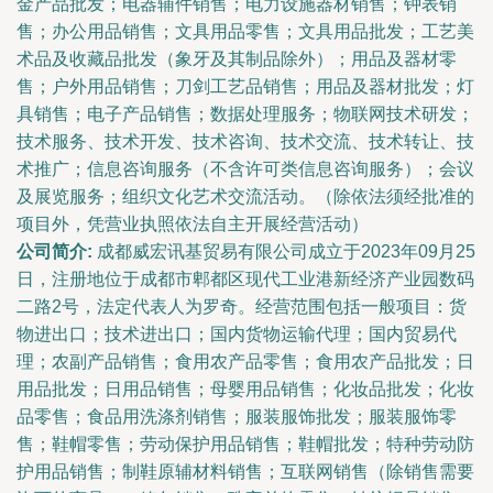
金产品批发；电器辅件销售；电力设施器材销售；钟表销
售；办公用品销售；文具用品零售；文具用品批发；工艺美
术品及收藏品批发（象牙及其制品除外）；用品及器材零
售；户外用品销售；刀剑工艺品销售；用品及器材批发；灯
具销售；电子产品销售；数据处理服务；物联网技术研发；
技术服务、技术开发、技术咨询、技术交流、技术转让、技
术推广；信息咨询服务（不含许可类信息咨询服务）；会议
及展览服务；组织文化艺术交流活动。（除依法须经批准的
项目外，凭营业执照依法自主开展经营活动）
公司简介:
成都威宏讯基贸易有限公司成立于2023年09月25
日，注册地位于成都市郫都区现代工业港新经济产业园数码
二路2号，法定代表人为罗奇。经营范围包括一般项目：货
物进出口；技术进出口；国内货物运输代理；国内贸易代
理；农副产品销售；食用农产品零售；食用农产品批发；日
用品批发；日用品销售；母婴用品销售；化妆品批发；化妆
品零售；食品用洗涤剂销售；服装服饰批发；服装服饰零
售；鞋帽零售；劳动保护用品销售；鞋帽批发；特种劳动防
护用品销售；制鞋原辅材料销售；互联网销售（除销售需要