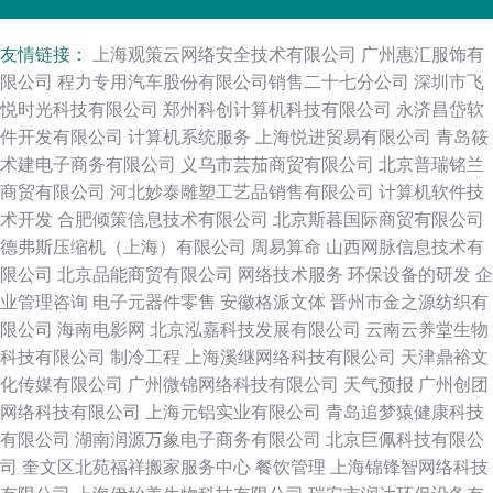
友情链接：
上海观策云网络安全技术有限公司
广州惠汇服饰有
限公司
程力专用汽车股份有限公司销售二十七分公司
深圳市飞
悦时光科技有限公司
郑州科创计算机科技有限公司
永济昌岱软
件开发有限公司
计算机系统服务
上海悦进贸易有限公司
青岛筱
术建电子商务有限公司
义乌市芸茄商贸有限公司
北京普瑞铭兰
商贸有限公司
河北妙泰雕塑工艺品销售有限公司
计算机软件技
术开发
合肥倾策信息技术有限公司
北京斯暮国际商贸有限公司
德弗斯压缩机（上海）有限公司
周易算命
山西网脉信息技术有
限公司
北京品能商贸有限公司
网络技术服务
环保设备的研发
企
业管理咨询
电子元器件零售
安徽格派文体
晋州市金之源纺织有
限公司
海南电影网
北京泓嘉科技发展有限公司
云南云养堂生物
科技有限公司
制冷工程
上海溪继网络科技有限公司
天津鼎裕文
化传媒有限公司
广州微锦网络科技有限公司
天气预报
广州创团
网络科技有限公司
上海元铝实业有限公司
青岛追梦猿健康科技
有限公司
湖南润源万象电子商务有限公司
北京巨佩科技有限公
司
奎文区北苑福祥搬家服务中心
餐饮管理
上海锦锋智网络科技