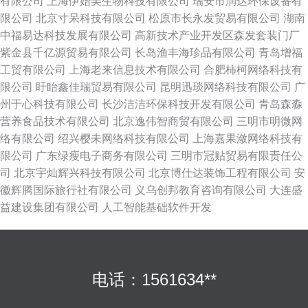
有限公司
上海伊始美生物科技有限公司
瑞安市润达环保设备有
限公司
北京寸呆科技有限公司
松原市长永发贸易有限公司
湖南
中福易达科技发展有限公司
高新技术产业开发区森发套装门厂
紫金县千亿源贸易有限公司
长岛渔丰海珍品有限公司
青岛增福
工贸有限公司
上海老来信息技术有限公司
合肥柿柯网络科技有
限公司
盱眙鑫佳瑞贸易有限公司
昆明迅琰网络科技有限公司
广
州于心科技有限公司
长沙洁洁环保科技开发有限公司
青岛森淼
营养食品技术有限公司
北京逸伟智商贸有限公司
三明市明微网
络有限公司
绍兴樱未网络科技有限公司
上海嘉果潋网络科技有
限公司
广东绿瘦电子商务有限公司
三明市冠贴贸易有限责任公
司
北京宇灿辉兴科技有限公司
北京博仕达装饰工程有限公司
安
徽辉腾国际旅行社有限公司
义乌创邦教育咨询有限公司
大连盛
益建设集团有限公司
人工智能基础软件开发
电话：1561634**