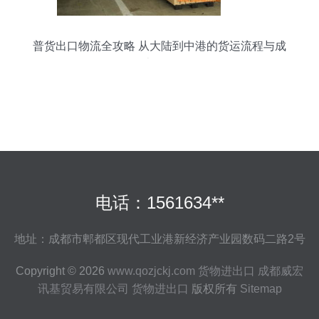
普货出口物流全攻略 从大陆到中港的货运流程与成
本解析
电话：1561634**
地址：成都市郫都区现代工业港新经济产业园数码二路2号
Copyright © 2026
www.qozjckj.com
货物进出口
成都威宏
讯基贸易有限公司
货物进出口
版权所有
Sitemap