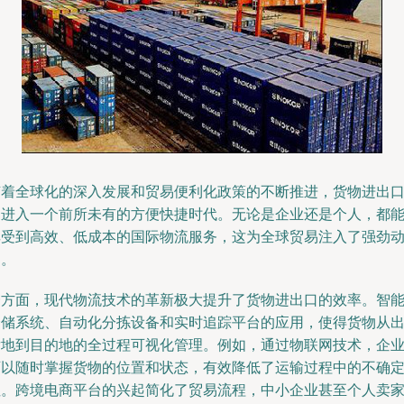
随着全球化的深入发展和贸易便利化政策的不断推进，货物进出
已进入一个前所未有的方便快捷时代。无论是企业还是个人，都
享受到高效、低成本的国际物流服务，这为全球贸易注入了强劲
力。
一方面，现代物流技术的革新极大提升了货物进出口的效率。智
仓储系统、自动化分拣设备和实时追踪平台的应用，使得货物从
发地到目的地的全过程可视化管理。例如，通过物联网技术，企
可以随时掌握货物的位置和状态，有效降低了运输过程中的不确
性。跨境电商平台的兴起简化了贸易流程，中小企业甚至个人卖