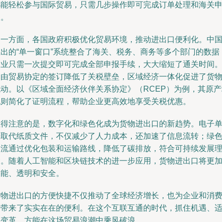
都能轻松参与国际贸易，只需几步操作即可完成订单处理和海关
报。
另一方面，各国政府积极优化贸易环境，推动进出口便利化。中
推出的“单一窗口”系统整合了海关、税务、商务等多个部门的数据
企业只需一次提交即可完成全部申报手续，大大缩短了通关时间
自由贸易协定的签订降低了关税壁垒，区域经济一体化促进了货
流动。以《区域全面经济伙伴关系协定》（RCEP）为例，其原产
规则简化了证明流程，帮助企业更高效地享受关税优惠。
值得注意的是，数字化和绿色化成为货物进出口的新趋势。电子
据取代纸质文件，不仅减少了人力成本，还加速了信息流转；绿
物流通过优化包装和运输路线，降低了碳排放，符合可持续发展
念。随着人工智能和区块链技术的进一步应用，货物进出口将更
智能、透明和安全。
货物进出口的方便快捷不仅推动了全球经济增长，也为企业和消
者带来了实实在在的便利。在这个互联互通的时代，抓住机遇、
应变革，方能在这场贸易浪潮中乘风破浪。