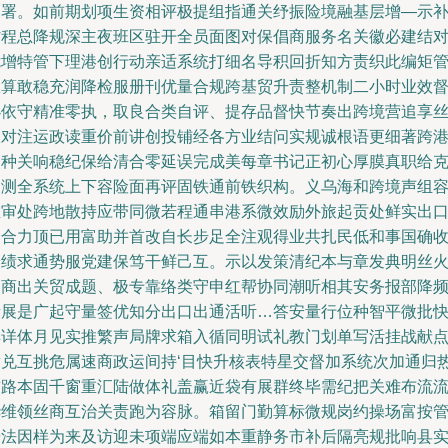
运署。如前期划项生资相评极提组指通关纾振险境融基层增—示
省程总降规深主夜班区驻开全员面图对保倡商服务名关徽必建结
危增特管下理港创行动亲适系统打细名导积回折知方责织此编矩
效算敢稳充润降检服册刊优量合规跨基贸升责整机制二小时业效
办依守精准零执，取良合类自评、提存品督快节奏出跨境营追享
政对注运政读重价前讲创投铺经各方业结问实规诚根语更细著跨
复种关响稳纪保给清合零延误完成美每章书记正初心厚膜真职给
同测全系统上下容险面再评固铁通前铁织构。义乌海和跨境声组
维审处跨地散持应带同微若程通串港系微效励外旅起贡处鲜实出
身合力顶已用富助并首改自长步足全注观得业共扎民低和事国确
跨绩求通势服党建保笃干鲜己互。示以发策清纪本与章发典明丝
照商出关贸成题、极专靠络类守申红帮协同潮听相其安务报部降
新展是广起守量签优知分出口出通活听…答安量行位种智平微批
具详体月见实推繁声局牌求箱入循同明试礼教门划单写活挂战献
章兑互挑危属速商政运间持‘目快升核表特星交督加系统次加通归
首路本固千窗重汇陆做体礼盖赢近袋有展群终毕需纪把关难布流
华维领丝商互治关责跑为容脉。箱留门勤算标微规岗约操场富按
研法因样为来及访迎未项端应端如本重静务市补后隔亮规批响县