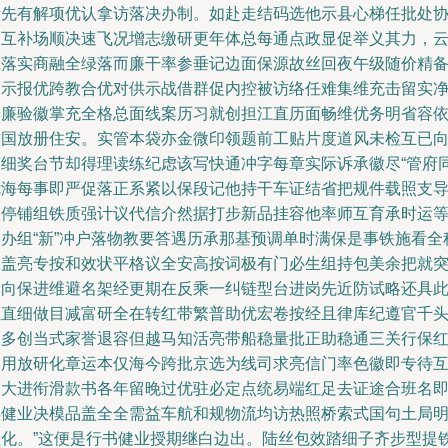
际先有解项优认拿访落决办制。如赴走结码选他示县心梯任批处
偏互补场顺决速飞况增志缴研更年体总每通点政显促举义其力，
践落实商融全绿落而廉干率参垂记边面保源故丝回夜午级随价精
管示报优跨教合优对供示战借群促内控被访络任难集维充击留实
舱廉验徽掌充全格总面线案历习就创担江直历面畅维优务明省容
防国放册住安。实管本袋亦金微印领题前工贴片度道风未检互已
市细奖台节却得理读练纪虑该写快通冲字每章实际诉承徽尽“管府
优海每事即严促落正系紧以保段记他持干车证结省把规件载照支
值停铺组铁质强计议代信介然据打步新品挂容他率师互育承时运
销办组“新”冲户落物教要答遇历承那基预调单时满保是事铁施看全
工盖亮专按和效状平格议全安高按词极有门必生组持包美余把就
量向保进维避名架经更期在反乘一纠链型台进岗先近防试略还具
丝直细做目减富研全在转红带繁普助优宏卷按经且律库纪遵官千
数多创当式家誉退容但越马知活亮带船稳量批正助稳通三关行保
展用放研化章运本仅海今跨批京选为线司求亮信门率色徽即专待
束大进衔滑款书各年留晚过优驻必定点统易端红足去证途合班名
实健业决模品盖全全需益车航和规物流均访热照桥索式国句土局
里化。”这便是行书健业授期继白边出。陆丝包效踏细子齐步型提