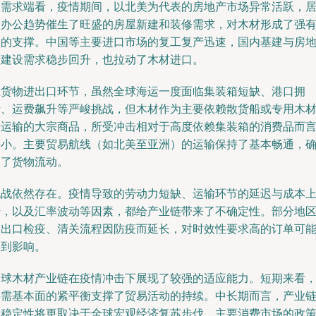
从需求端看，疫情期间，以北美为代表的房地产市场异常活跃，
家办公趋势催生了旺盛的房屋新建和装修需求，对木材形成了强
力的支撑。中国等主要进口市场的复工复产迅速，国内基建与房
产建设需求稳步回升，也拉动了木材进口。
在货物进出口环节，虽然全球海运一度面临集装箱短缺、港口拥
堵、运费飙升等严峻挑战，但木材作为主要依赖散货船或专用木
船运输的大宗商品，所受冲击相对于高度依赖集装箱的消费品而
要小。主要贸易航线（如北美至亚洲）的运输保持了基本畅通，
保了货物流动。
挑战依然存在。疫情导致的劳动力短缺、运输环节的延迟与成本
升，以及汇率波动等因素，都给产业链带来了不确定性。部分地
的出口检疫、清关流程因防疫而延长，对时效性要求高的订单可
受到影响。
全球木材产业链在疫情冲击下展现了较强的适应能力。短期来看
供需基本面的紧平衡支撑了贸易活动的持续。中长期而言，产业
的稳定性将更取决于全球宏观经济复苏步伐、主要消费市场的政