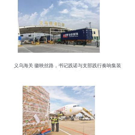
义乌海关 徽映丝路，书记践诺与支部践行奏响集装
箱贸易奋进曲