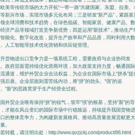
耕欧美等传统市场的大力开拓“一带一路”共建国家、东盟、拉美、
洲等新兴市场，实现市场多元化布局；三是研发“新产品”，紧跟甚
引领全球消费和技术趋势，在绿色低碳、智能家居、健康产品、
字经济产品等领域打造竞争新优势；四是运用“新技术”，推动生产
造智能化、数字化改造，提升生产效率和产品品质，同时利用大
据、人工智能等技术优化营销和供应链管理。
提升货物进出口竞争力是一项系统工程，需要政府与企业协同发
力。政府层面需持续优化营商环境，加大政策支持力度，畅通国
物流通道，维护外贸企业合法权益，为企业在国际市场上“拼杀”提
强后盾。企业层面则需苦练内功，将“拼”的劲头、“强”的追
、“新”的思路贯穿于生产经营全过程。
国外贸企业唯有保持“拼”的锐气，筑牢“强”的根基，坚持“新”的导
向，才能在风云变幻的国际市场中行稳致远，持续提升我国货物
出口的整体竞争力，为构建新发展格局、推动高质量发展贡献更
力量。
若转载，请注明出处：http://www.qozjckj.com/product/86.html