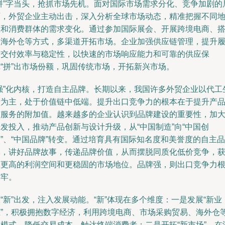
“拼”字当头，抢抓市场先机。面对国际市场需求分化、竞争加剧的
面，外贸企业主动出击，深入分析全球市场动态，精准把握不同
区和消费群体的需求变化。通过参加国际展会、开展跨境电商、
建海外仓等方式，多渠道开拓市场。企业加强供应链管理，提升
约交付效率与稳定性，以快速的市场响应能力和可靠的供应保
障“拼”出市场份额，巩固传统市场，开拓新兴市场。
“强”化内核，打造自主品牌。长期以来，我国许多外贸企业以代工
产为主，处于价值链中低端。提升出口竞争力的根本在于提升产
与服务的附加值。越来越多的企业认识到品牌建设的重要性，加
发投入，推动产品创新与设计升级，从“中国制造”向“中国创
”、“中国品牌”转变。通过培育具有国际知名度和美誉度的自主品
牌，讲好品牌故事，传递品牌价值，从而摆脱同质化低价竞争，
取更高的利润空间和更稳固的市场地位。品牌强，则出口竞争力
基牢。
“新”出发，注入发展动能。“新”体现在多个维度：一是发展“新业
态”，积极拥抱数字经济，利用跨境电商、市场采购贸易、海外仓
新模式，降低交易成本，触达终端消费者；二是开拓“新市场”，在